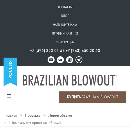
Перейти
КОНТАКТЫ
к
Верхнее
БЛОГ
основному
меню
содержанию
НАПИШИТЕ НАМ
ЛИЧНЫЙ КАБИНЕТ
РЕГИСТРАЦИЯ
+7 (495) 323-01-58 +7 (963) 650-20-50
КУПИТЬ
BRAZILIAN BLOWOUT
Главное
Главная
Продукты
Линия объема
меню
Строка
Шампунь для придания объема