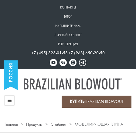
Перейти
КОНТАКТЫ
к
Верхнее
БЛОГ
основному
меню
содержанию
НАПИШИТЕ НАМ
ЛИЧНЫЙ КАБИНЕТ
РЕГИСТРАЦИЯ
+7 (495) 323-01-58 +7 (963) 650-20-50
КУПИТЬ
BRAZILIAN BLOWOUT
Главное
меню
Главная
Продукты
Стайлинг
МОДЕЛИРУЮЩАЯ ГЛИНА
Строка