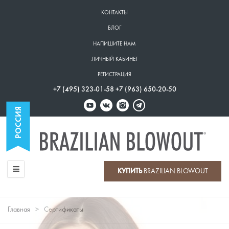
Перейти
КОНТАКТЫ
к
Верхнее
БЛОГ
основному
меню
содержанию
НАПИШИТЕ НАМ
ЛИЧНЫЙ КАБИНЕТ
РЕГИСТРАЦИЯ
+7 (495) 323-01-58 +7 (963) 650-20-50
КУПИТЬ
BRAZILIAN BLOWOUT
Главное
меню
Главная
Сертификаты
Строка