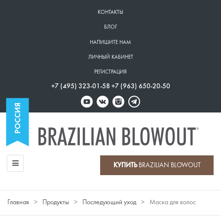
Перейти
КОНТАКТЫ
к
Верхнее
БЛОГ
основному
меню
содержанию
НАПИШИТЕ НАМ
ЛИЧНЫЙ КАБИНЕТ
РЕГИСТРАЦИЯ
+7 (495) 323-01-58 +7 (963) 650-20-50
КУПИТЬ
BRAZILIAN BLOWOUT
Главное
меню
Главная
Продукты
Последующий уход
Маска для волос
Строка